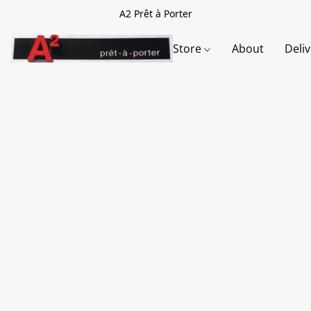
A2 Prêt à Porter
Store
About
Deli