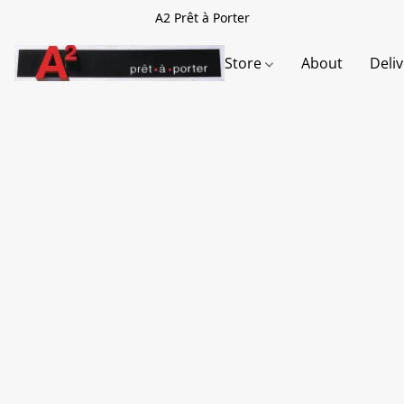
A2 Prêt à Porter
Store
About
Deli