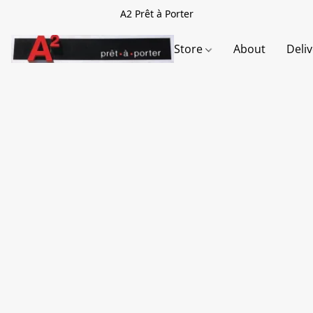
A2 Prêt à Porter
Store
About
Deli