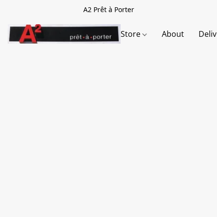
A2 Prêt à Porter
Store
About
Deli