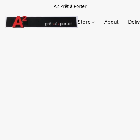
A2 Prêt à Porter
Store
About
Deli