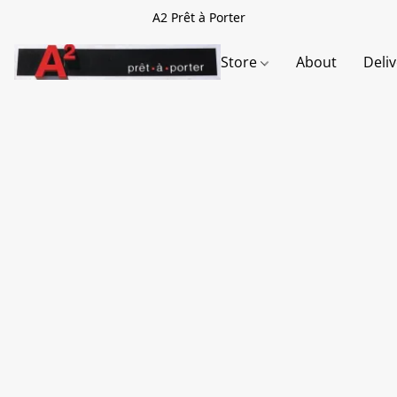
A2 Prêt à Porter
Store
About
Deli