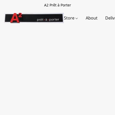
A2 Prêt à Porter
Store
About
Deli