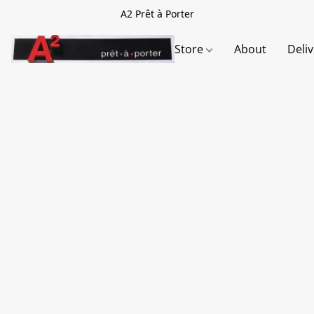
A2 Prêt à Porter
Store
About
Deli