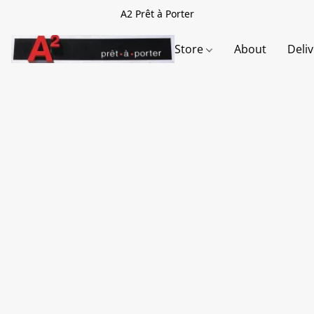
A2 Prêt à Porter
Store
About
Deli