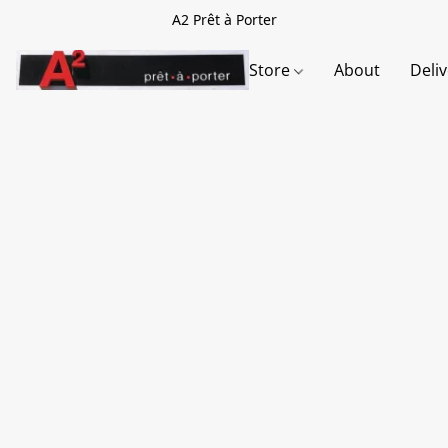
A2 Prêt à Porter
Store
About
Deli