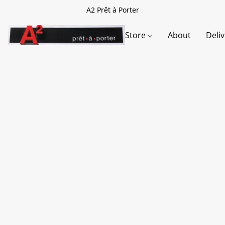
A2 Prêt à Porter
Store
About
Deli