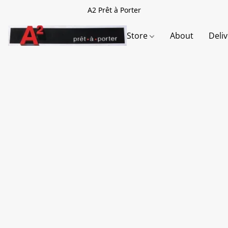
A2 Prêt à Porter
Store
About
Deli