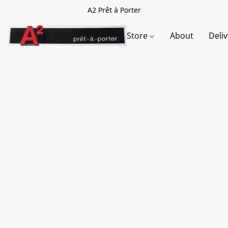
A2 Prêt à Porter
Store
About
Deli