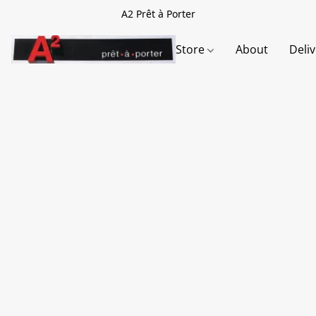
A2 Prêt à Porter
Store
About
Deli