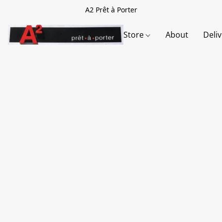
A2 Prêt à Porter
Store
About
Deli