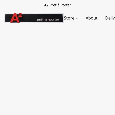
A2 Prêt à Porter
Store
About
Deli