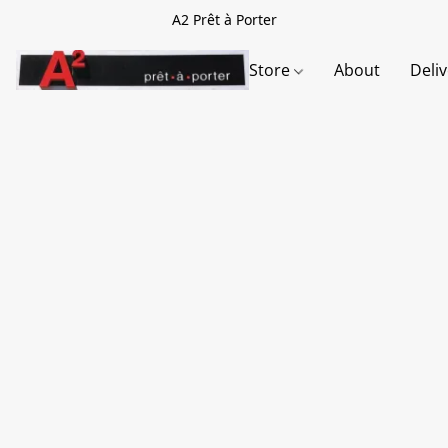
A2 Prêt à Porter
Store
About
Deli