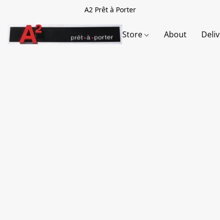
A2 Prêt à Porter
Store
About
Deli