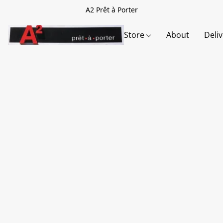
A2 Prêt à Porter
Store
About
Deli