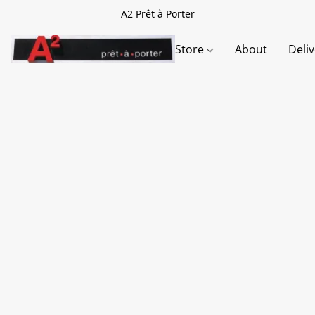
A2 Prêt à Porter
Store
About
Deli