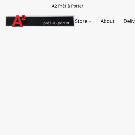
A2 Prêt à Porter
Store
About
Deli