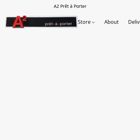
A2 Prêt à Porter
Store
About
Deli